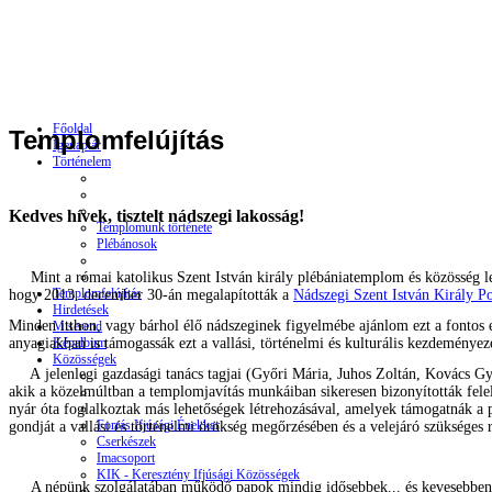
Főoldal
Templomfelújítás
Igenaptár
Történelem
Kedves hívek, tisztelt nádszegi lakosság!
Templomunk története
Plébánosok
Mint a római katolikus Szent István király plébániatemplom és közösség l
Templomfelújítás
hogy 2013. december 30-án megalapították a
Nádszegi Szent István Király Po
Hirdetések
Minden itthon, vagy bárhol élő nádszeginek figyelmébe ajánlom ezt a fontos es
Miserend
Képalbum
anyagiakban is támogassák ezt a vallási, történelmi és kulturális kezdeményez
Közösségek
A jelenlegi gazdasági tanács tagjai (Győri Mária, Juhos Zoltán, Kovács Gy
akik a közelmúltban a templomjavítás munkáiban sikeresen bizonyították fele
nyár óta foglalkoztak más lehetőségek létrehozásával, amelyek támogatnák a p
Forrás Ifjúsági Énekkar
gondját a vallási és történelmi örökség megőrzésében és a velejáró szükséges 
Cserkészek
Imacsoport
KIK - Keresztény Ifjúsági Közösségek
A népünk szolgálatában működő papok mindig idősebbek... és kevesebben l