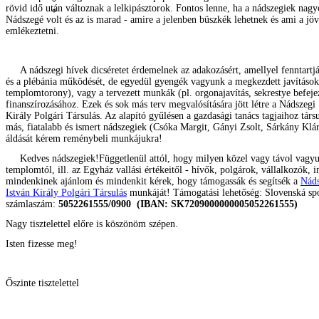
rövid idő után változnak a lelkipásztorok. Fontos lenne, ha a nádszegiek nagy
Nádszegé volt és az is marad - amire a jelenben büszkék lehetnek és ami a jöv
emlékeztetni.
A nádszegi hívek dicséretet érdemelnek az adakozásért, amellyel fenntartj
és a plébánia működését, de egyedül gyengék vagyunk a megkezdett javítások
templomtorony), vagy a tervezett munkák (pl. orgonajavítás, sekrestye befeje
finanszírozásához. Ezek és sok más terv megvalósítására jött létre a Nádszegi
Király Polgári Társulás. Az alapító gyűlésen a gazdas
ági tanács tagjaihoz tár
más, fiatalabb és ismert nádszegiek (Csóka Margit, Gányi Zsolt, Sárkány Klá
áldását kérem reménybeli munkájukra!
Kedves nádszegiek!Függetlenül attól, hogy milyen közel vagy távol vagy
templomtól, ill. az Egyház vallási értékeitől - hívők, polgárok, vállalkozók, 
mindenkinek ajánlom és mindenkit kérek, hogy támogassák és segítsék a
Náds
István Király Polgári Társulás
munkáját! Támogatási lehetőség: Slovenská spo
számlaszám:
5052261555/0900 (IBAN: SK7209000000005052261555)
Nagy tisztelettel előre is köszönöm szépen.
Isten fizesse meg!
Őszinte tisztelettel